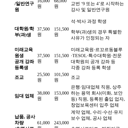
16,000
68,000
/일반연구
교번 ‘9 또는 4’로 시작하는
원
원
원
강사 및 일반연구원
석·박사 과정 학생
대학원/학
37,500
151,500
학부(과)생의 경우 특별한
원
원
부(과)생
사유가 인정되는 자
미래교육
미래교육원·르꼬르동블루
원생
37,500
151,500
·TESOL·특수대학원·전문
원
원
공개 강좌
대학원의 공개 강좌 등
등록생
각종 강좌 등록 학생
25,500
101,500
조교
조교
원
원
은행·임대업체 직원, 상주
38,000
153,000
하는 용역 회사(미화, 보안
임대 업체
원
원
등) 직원, 등록된 출입 업자,
창업보육센터 입주 업체
계약 업체, 수리·수선·유지
납품, 공사
보수 업체, 공사 업체
차량
61,000
243,000