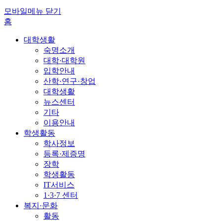
모바일메뉴 닫기
홈
대학생활
숙명소개
대학·대학원
입학안내
산학·연구·창업
대학생활
뉴스센터
기타
이용안내
학생활동
학사정보
등록·제증명
장학
학생활동
IT서비스
1·3·7 센터
복지·문화
활동