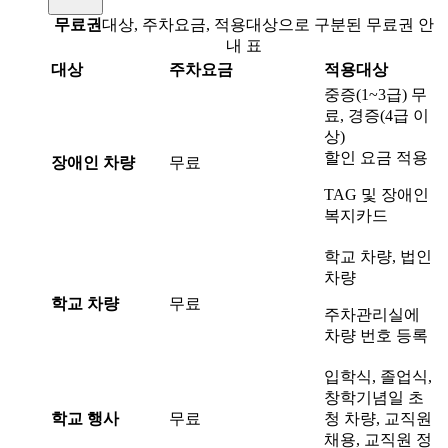
무료권
대상, 주차요금, 적용대상으로 구분된 무료권 안
내 표
대상
주차요금
적용대상
중증(1~3급) 무
료, 경증(4급 이
상)
할인 요금 적용
장애인 차량
무료
TAG 및 장애인
복지카드
학교 차량, 법인
차량
학교 차량
무료
주차관리실에
차량 번호 등록
입학식, 졸업식,
창학기념일 초
학교 행사
무료
청 차량, 교직원
채용, 교직원 정