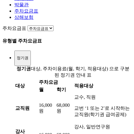
박물관
주차요금표
상해보험
주차요금표
유형별 주차요금표
정기권
정기권
대상, 주차이용료(월, 학기, 적용대상) 으로 구분
된 정기권 안내 표
주차요금
대상
적용대상
월
학기
교수, 직원
16,000
68,000
교직원
교번 ‘1 또는 2’로 시작하는
원
원
교직원(학기권 급여공제)
강사, 일반연구원
강사