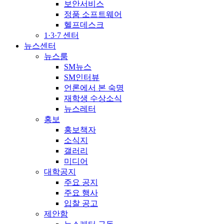
보안서비스
정품 소프트웨어
헬프데스크
1·3·7 센터
뉴스센터
뉴스룸
SM뉴스
SM인터뷰
언론에서 본 숙명
재학생 수상소식
뉴스레터
홍보
홍보책자
소식지
갤러리
미디어
대학공지
주요 공지
주요 행사
입찰 공고
제안함