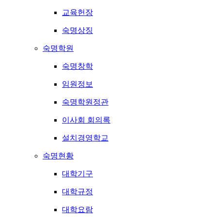
교육헌장
숙명상징
숙명학원
숙명창학
임원정보
숙명학원정관
이사회 회의록
설치경영학교
숙명현황
대학기구
대학규정
대학요람