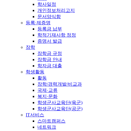
학사일정
개인정보처리고지
문서양식함
등록·제증명
등록금 납부
학적기재사항 정정
증명서 발급
장학
장학금 규정
장학금 안내
학자금 대출
학생활동
활동
장학/경력개발/비교과
국제·교류
복지·문화
학생군사교육단(육군)
학생군사교육단(공군)
IT서비스
스마트캠퍼스
네트워크