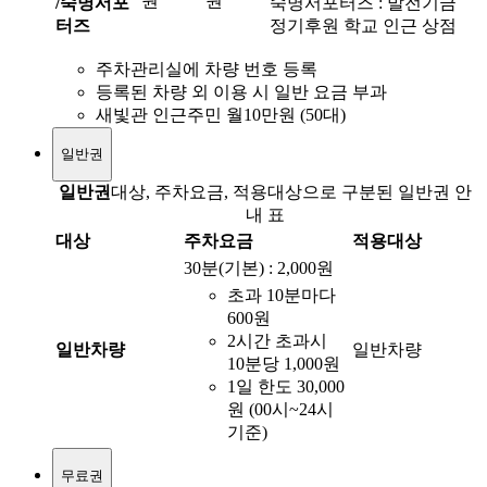
원
원
/숙명서포
숙명서포터즈 : 발전기금
터즈
정기후원 학교 인근 상점
주차관리실에 차량 번호 등록
등록된 차량 외 이용 시 일반 요금 부과
새빛관 인근주민 월10만원 (50대)
일반권
일반권
대상, 주차요금, 적용대상으로 구분된 일반권 안
내 표
대상
주차요금
적용대상
30분(기본) : 2,000원
초과 10분마다
600원
2시간 초과시
일반차량
일반차량
10분당 1,000원
1일 한도 30,000
원 (00시~24시
기준)
무료권