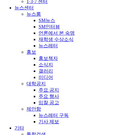
1·3·7 센터
뉴스센터
뉴스룸
SM뉴스
SM인터뷰
언론에서 본 숙명
재학생 수상소식
뉴스레터
홍보
홍보책자
소식지
갤러리
미디어
대학공지
주요 공지
주요 행사
입찰 공고
제안함
뉴스레터 구독
기사 제보
기타
통합검색