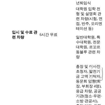
년퇴임식
대학원 입학 전
형 및 설명회 관
련 차량(시험, 면
접, 반주, 오리엔
테이션 등)
입시 및 수료 관
6시간 무료
련 차량
일반대학원, 특
수대학원, 전문
대학원, 르꼬르
동블루 관련 차
량
총장 및 이사장
초청자, 발전기
금 고액 기탁자,
동문회 임원(회
장, 부회장 4명),
응급 차량, 공공
기관(청소·우편·
소방·관공서),