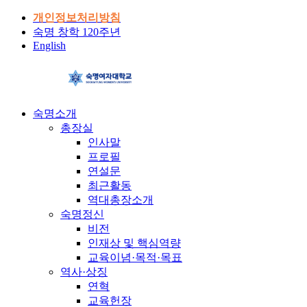
개인정보처리방침
숙명 창학 120주년
English
숙명소개
총장실
인사말
프로필
연설문
최근활동
역대총장소개
숙명정신
비전
인재상 및 핵심역량
교육이념·목적·목표
역사·상징
연혁
교육헌장