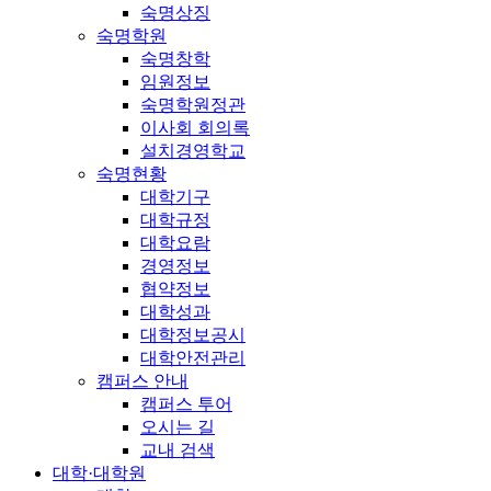
숙명상징
숙명학원
숙명창학
임원정보
숙명학원정관
이사회 회의록
설치경영학교
숙명현황
대학기구
대학규정
대학요람
경영정보
협약정보
대학성과
대학정보공시
대학안전관리
캠퍼스 안내
캠퍼스 투어
오시는 길
교내 검색
대학·대학원