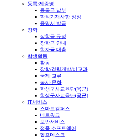
등록·제증명
등록금 납부
학적기재사항 정정
증명서 발급
장학
장학금 규정
장학금 안내
학자금 대출
학생활동
활동
장학/경력개발/비교과
국제·교류
복지·문화
학생군사교육단(육군)
학생군사교육단(공군)
IT서비스
스마트캠퍼스
네트워크
보안서비스
정품 소프트웨어
헬프데스크