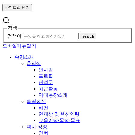
사이트맵 닫기
검색
검색어
search
모바일메뉴열기
숙명소개
총장실
인사말
프로필
연설문
최근활동
역대총장소개
숙명정신
비전
인재상 및 핵심역량
교육이념·목적·목표
역사·상징
연혁